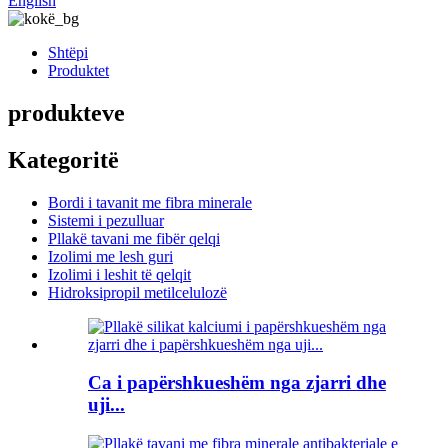
English
Shtëpi
Produktet
produkteve
Kategoritë
Bordi i tavanit me fibra minerale
Sistemi i pezulluar
Pllakë tavani me fibër qelqi
Izolimi me lesh guri
Izolimi i leshit të qelqit
Hidroksipropil metilcelulozë
Ca i papërshkueshëm nga zjarri dhe
uji...