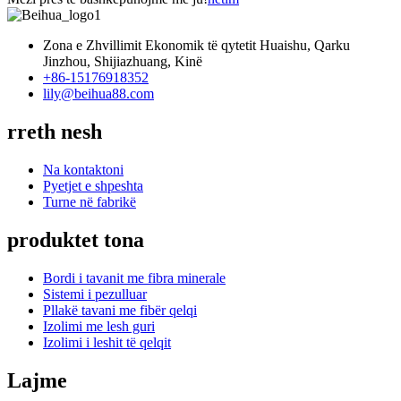
Zona e Zhvillimit Ekonomik të qytetit Huaishu, Qarku
Jinzhou, Shijiazhuang, Kinë
+86-15176918352
lily@beihua88.com
rreth nesh
Na kontaktoni
Pyetjet e shpeshta
Turne në fabrikë
produktet tona
Bordi i tavanit me fibra minerale
Sistemi i pezulluar
Pllakë tavani me fibër qelqi
Izolimi me lesh guri
Izolimi i leshit të qelqit
Lajme