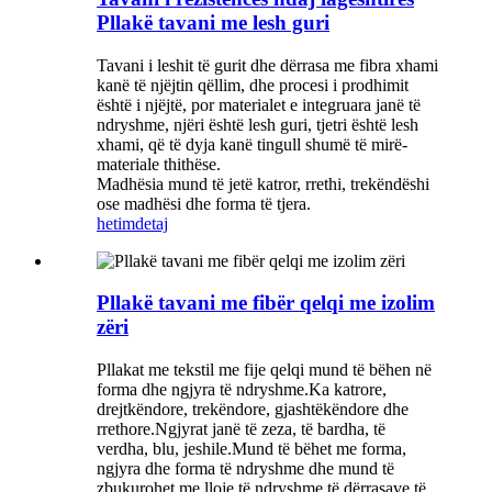
Pllakë tavani me lesh guri
Tavani i leshit të gurit dhe dërrasa me fibra xhami
kanë të njëjtin qëllim, dhe procesi i prodhimit
është i njëjtë, por materialet e integruara janë të
ndryshme, njëri është lesh guri, tjetri është lesh
xhami, që të dyja kanë tingull shumë të mirë-
materiale thithëse.
Madhësia mund të jetë katror, ​​rrethi, trekëndëshi
ose madhësi dhe forma të tjera.
hetim
detaj
Pllakë tavani me fibër qelqi me izolim
zëri
Pllakat me tekstil me fije qelqi mund të bëhen në
forma dhe ngjyra të ndryshme.Ka katrore,
drejtkëndore, trekëndore, gjashtëkëndore dhe
rrethore.Ngjyrat janë të zeza, të bardha, të
verdha, blu, jeshile.Mund të bëhet me forma,
ngjyra dhe forma të ndryshme dhe mund të
zbukurohet me lloje të ndryshme të dërrasave të