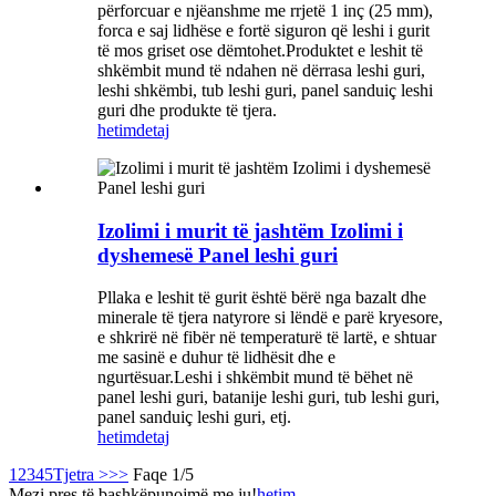
përforcuar e njëanshme me rrjetë 1 inç (25 mm),
forca e saj lidhëse e fortë siguron që leshi i gurit
të mos griset ose dëmtohet.Produktet e leshit të
shkëmbit mund të ndahen në dërrasa leshi guri,
leshi shkëmbi, tub leshi guri, panel sanduiç leshi
guri dhe produkte të tjera.
hetim
detaj
Izolimi i murit të jashtëm Izolimi i
dyshemesë Panel leshi guri
Pllaka e leshit të gurit është bërë nga bazalt dhe
minerale të tjera natyrore si lëndë e parë kryesore,
e shkrirë në fibër në temperaturë të lartë, e shtuar
me sasinë e duhur të lidhësit dhe e
ngurtësuar.Leshi i shkëmbit mund të bëhet në
panel leshi guri, batanije leshi guri, tub leshi guri,
panel sanduiç leshi guri, etj.
hetim
detaj
1
2
3
4
5
Tjetra >
>>
Faqe 1/5
Mezi pres të bashkëpunojmë me ju!
hetim