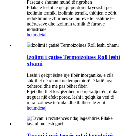
Fasetat e shumta mund të ngrohen
Pllaka e leshit të qelqit përdoret kryesisht për
izolimin termik, izolimin termik, thithjen e zërit,
reduktimin e zhurmës së mureve të jashtme të
ndërtesave dhe izolimin termik të furrave
industriale
hetim
detaj
Izolimi i çatisë Termoizolues Roll leshi
xhami
Leshi i qelqit është një fibër inorganike, e cila
shkrihet në xhami në temperaturë të lartë nga
xeherori dhe më pas bëhet fibër.
Fijet dhe fijet kryqëzohen me njëra-tjetrën, duke
treguar një efekt poroz, leshi i qelqit ka veti të
mira izoluese termike dhe thithëse të zërit.
hetim
detaj
Tavani i rezistencës ndaj lagështirës