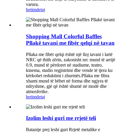
varura.
hetim
detaj
Shopping Mall Colorful Baffles
Pllakë tavani me fibër qelqi në tavan
Pllaka me fibër qelqi është një lloj tavani i lartë
NRC që thith zërin, zakonisht nrc mund të arrijë
0.9, mund të përdoret në stadiume, teatro,
kinema, studio regjistrimi dhe vende të tjera ku
kërkohet reduktimi i zhurmës.Pllaka me fibra
xhami mund të bëhet në forma dhe ngjyra të
ndryshme, gjë që është shumë në modë dhe
atmosferike.
hetim
detaj
Izolim leshi guri me rrjetë teli
Batanije prej leshi guri Rrjetë metalike e