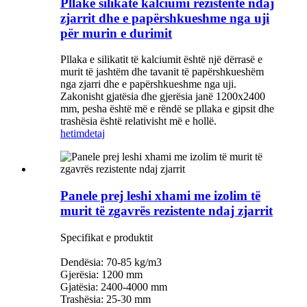
Pllakë silikate kalciumi rezistente ndaj
zjarrit dhe e papërshkueshme nga uji
për murin e durimit
Pllaka e silikatit të kalciumit është një dërrasë e
murit të jashtëm dhe tavanit të papërshkueshëm
nga zjarri dhe e papërshkueshme nga uji.
Zakonisht gjatësia dhe gjerësia janë 1200x2400
mm, pesha është më e rëndë se pllaka e gipsit dhe
trashësia është relativisht më e hollë.
hetim
detaj
Panele prej leshi xhami me izolim të
murit të zgavrës rezistente ndaj zjarrit
Specifikat e produktit
Dendësia: 70-85 kg/m3
Gjerësia: 1200 mm
Gjatësia: 2400-4000 mm
Trashësia: 25-30 mm