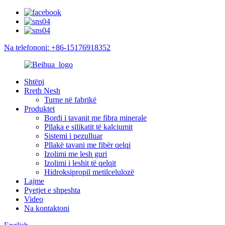
Na telefononi: +86-15176918352
Shtëpi
Rreth Nesh
Turne në fabrikë
Produktet
Bordi i tavanit me fibra minerale
Pllaka e silikatit të kalciumit
Sistemi i pezulluar
Pllakë tavani me fibër qelqi
Izolimi me lesh guri
Izolimi i leshit të qelqit
Hidroksipropil metilcelulozë
Lajme
Pyetjet e shpeshta
Video
Na kontaktoni